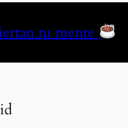
piertan tu mente
id