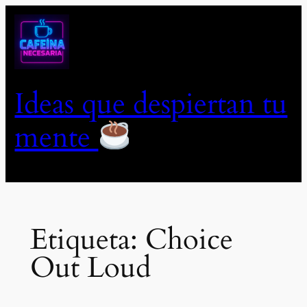
Saltar
al
contenido
Ideas que despiertan tu
mente
Etiqueta:
Choice
Out Loud