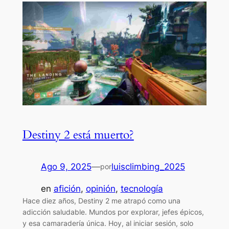
Destiny 2 está muerto?
Ago 9, 2025
—
luisclimbing_2025
por
en
afición
, 
opinión
, 
tecnología
Hace diez años, Destiny 2 me atrapó como una
adicción saludable. Mundos por explorar, jefes épicos,
y esa camaradería única. Hoy, al iniciar sesión, solo