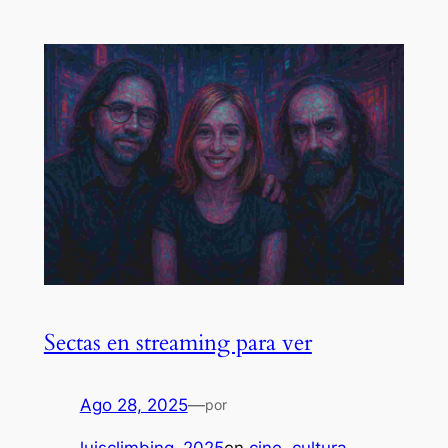
Sectas en streaming para ver
Ago 28, 2025
—
por
luisclimbing_2025
en
cine
, 
cultura