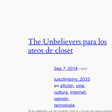
The Unbelievers para los
ateos de closet
Sep 7, 2014
—
por
luisclimbing_2025
en
afición
, 
cine
, 
cultura
, 
internet
, 
opinión
, 
tecnología
Si la religión ya te queda chica y buscas respuesta