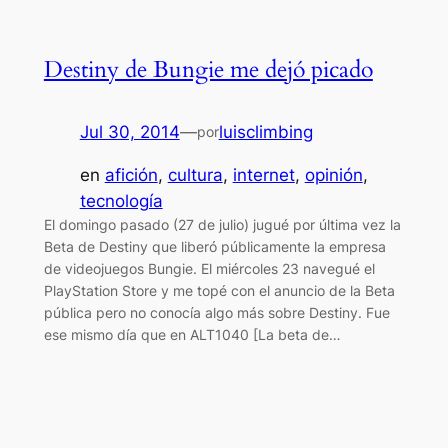
Destiny de Bungie me dejó picado
Jul 30, 2014
—
luisclimbing
por
en
afición
, 
cultura
, 
internet
, 
opinión
, 
tecnología
El domingo pasado (27 de julio) jugué por última vez la
Beta de Destiny que liberó públicamente la empresa
de videojuegos Bungie. El miércoles 23 navegué el
PlayStation Store y me topé con el anuncio de la Beta
pública pero no conocía algo más sobre Destiny. Fue
ese mismo día que en ALT1040 [La beta de…