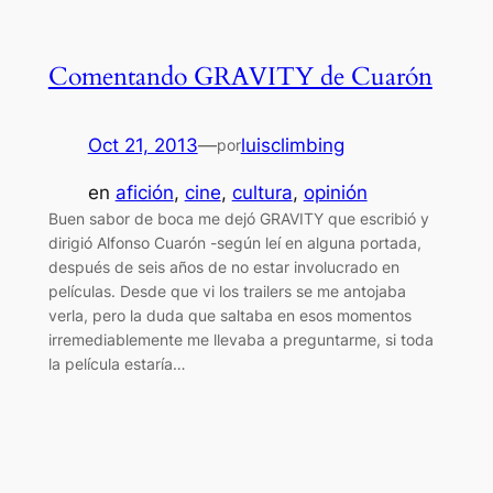
Comentando GRAVITY de Cuarón
Oct 21, 2013
—
luisclimbing
por
en
afición
, 
cine
, 
cultura
, 
opinión
Buen sabor de boca me dejó GRAVITY que escribió y
dirigió Alfonso Cuarón -según leí en alguna portada,
después de seis años de no estar involucrado en
películas. Desde que vi los trailers se me antojaba
verla, pero la duda que saltaba en esos momentos
irremediablemente me llevaba a preguntarme, si toda
la película estaría…