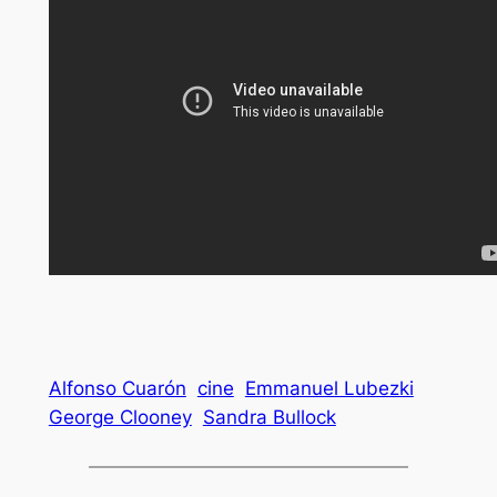
Alfonso Cuarón
cine
Emmanuel Lubezki
George Clooney
Sandra Bullock