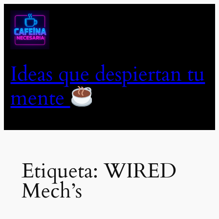
Saltar
al
contenido
Ideas que despiertan tu
mente
Etiqueta:
WIRED
Mech’s