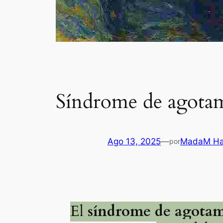
Síndrome de agotam
Ago 13, 2025
—
MadaM H
por
El
síndrome de agotam