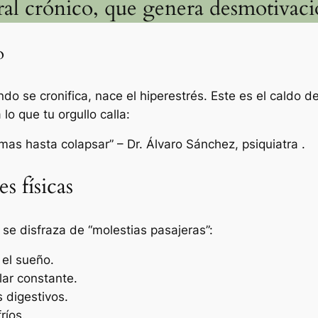
oral crónico, que genera desmotivaci
o
do se cronifica, nace el hiperestrés. Este es el caldo d
 lo que tu orgullo calla:
omas hasta colapsar”
– Dr. Álvaro Sánchez, psiquiatra .
s físicas
se disfraza de “molestias pasajeras”:
el sueño.
lar constante.
 digestivos.
ríos.