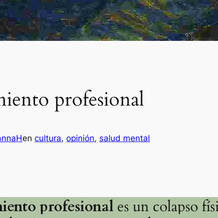
iento profesional
annaH
en
cultura
, 
opinión
, 
salud mental
iento profesional
es un colapso fí