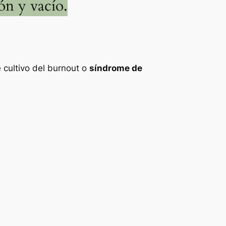
ón y vacío.
e cultivo del burnout o
síndrome de