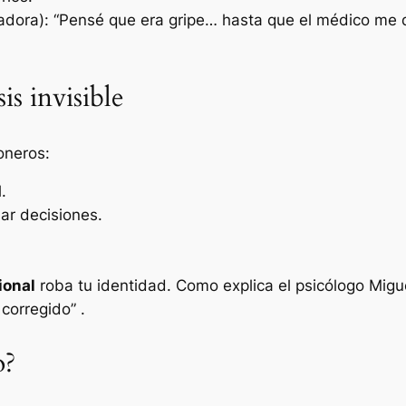
adora):
“Pensé que era gripe… hasta que el médico me d
is invisible
oneros:
.
ar decisiones.
ional
roba tu identidad. Como explica el psicólogo Migu
 corregido”
.
o?